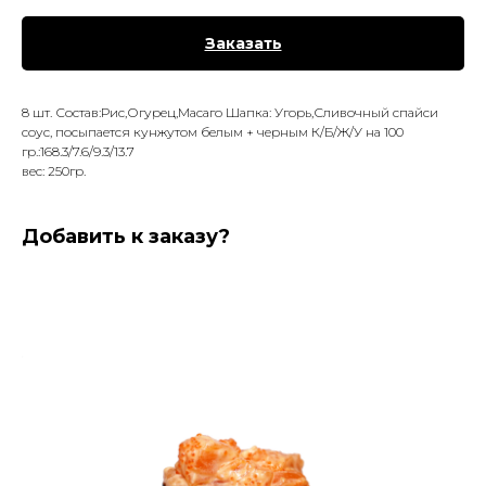
Заказать
8 шт. Состав:Рис,Огурец,Масаго Шапка: Угорь,Сливочный спайси
соус, посыпается кунжутом белым + черным К/Б/Ж/У на 100
гр.:168.3/7.6/9.3/13.7
вес: 250гр.
Добавить к заказу?