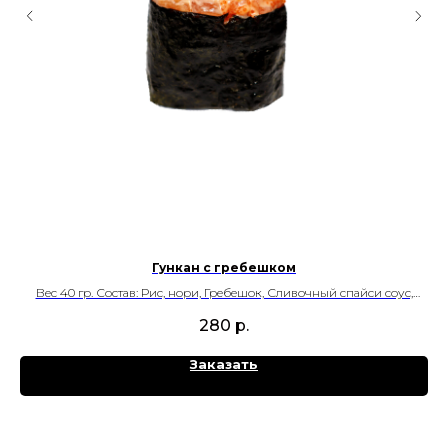
Гункан с гребешком
Вес 40 гр. Состав: Рис, нори, Гребешок, Сливочный спайси соус,
Тобико
280
р.
К/Б/Ж/У на 100 гр.: 167.9/7.9/9.7/12.6
Заказать