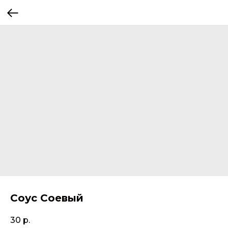
Соус Соевый
30
р.